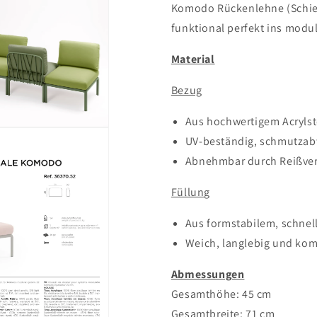
Komodo Rückenlehne (Schiena
funktional perfekt ins modu
Material
Bezug
Aus hochwertigem Acrylst
UV-beständig, schmutza
Abnehmbar durch Reißver
Füllung
Aus formstabilem, schne
Weich, langlebig und kom
Abmessungen
Gesamthöhe: 45 cm
Gesamtbreite: 71 cm