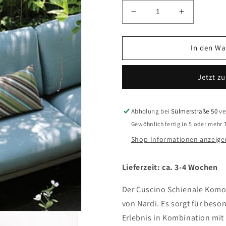
Verringere
Erhöhe
die
die
Menge
Menge
für
für
In den Wa
Nardi
Nardi
Komodo
Komodo
Jetzt z
Rückenkissen
Rückenkis
Abholung bei
Sülmerstraße 50
ve
Gewöhnlich fertig in 5 oder mehr
Shop-Informationen anzeige
Lieferzeit: ca. 3-4 Wochen
Der Cuscino Schienale Komod
von Nardi. Es sorgt für bes
Erlebnis in Kombination mit 