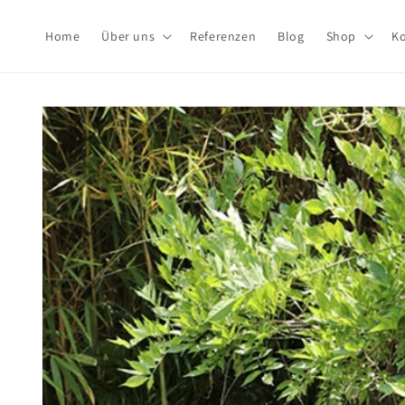
Direkt
zum
Inhalt
Home
Über uns
Referenzen
Blog
Shop
Ko
Zu
Produktinformationen
springen