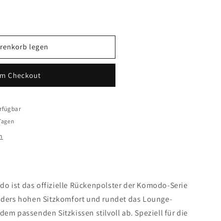
renkorb legen
um Checkout
sen
rfügbar
 Tagen
n
o ist das offizielle Rückenpolster der Komodo-Serie
onders hohen Sitzkomfort und rundet das Lounge-
dem passenden Sitzkissen stilvoll ab. Speziell für die