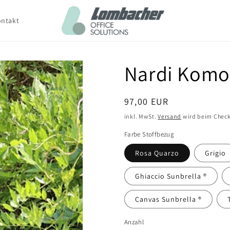
ntakt
Nardi Komo
Normaler
97,00 EUR
Preis
inkl. MwSt.
Versand
wird beim Check
Farbe Stoffbezug
Rosa Quarzo
Grigio
Ghiaccio Sunbrella ®
Canvas Sunbrella ®
Anzahl